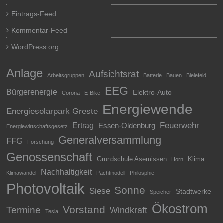
Eintrags-Feed
Kommentar-Feed
WordPress.org
Anlage
Aufsichtsrat
Arbeitsgruppen
Batterie
Bauen
Bielefeld
EEG
Bürgerenergie
Elektro-Auto
Corona
E-Bike
Energiewende
Energiesolarpark Greste
Feuerwehr
Ertrag
Essen-Oldenburg
Energiewirtschaftsgesetz
Generalversammlung
FFG
Forschung
Genossenschaft
Grundschule Asemissen
Klima
Horn
Nachhaltigkeit
Klimawandel
Pachtmodell
Philosphie
Photovoltaik
Sonne
Siese
Stadtwerke
Speicher
Ökostrom
Vorstand
Termine
Windkraft
Tesla