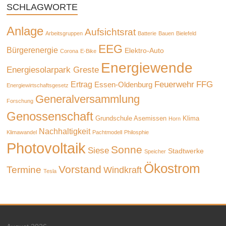
SCHLAGWORTE
Anlage
Aufsichtsrat
Arbeitsgruppen
Batterie
Bauen
Bielefeld
EEG
Bürgerenergie
Elektro-Auto
Corona
E-Bike
Energiewende
Energiesolarpark Greste
Feuerwehr
FFG
Ertrag
Essen-Oldenburg
Energiewirtschaftsgesetz
Generalversammlung
Forschung
Genossenschaft
Grundschule Asemissen
Klima
Horn
Nachhaltigkeit
Klimawandel
Pachtmodell
Philosphie
Photovoltaik
Sonne
Siese
Stadtwerke
Speicher
Ökostrom
Vorstand
Termine
Windkraft
Tesla