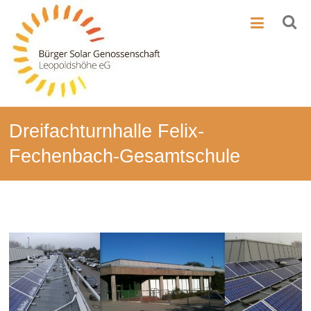
Zum
BSG-
Inhalt
springen
Leo
Bürger-
Solar-
Genossenschaft
Leopoldshöhe
Dreifachturnhalle Felix-
Fechenbach-Gesamtschule