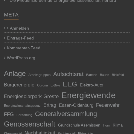
Die Friedensfördernde Energie-Genossenschaft Herford
META
Anmelden
Eintrags-Feed
Kommentar-Feed
WordPress.org
Anlage
Aufsichtsrat
Arbeitsgruppen
Batterie
Bauen
Bielefeld
EEG
Bürgerenergie
Elektro-Auto
Corona
E-Bike
Energiewende
Energiesolarpark Greste
Feuerwehr
Ertrag
Essen-Oldenburg
Energiewirtschaftsgesetz
Generalversammlung
FFG
Forschung
Genossenschaft
Grundschule Asemissen
Klima
Horn
Nachhaltigkeit
Klimawandel
Pachtmodell
Philosphie