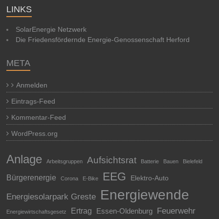
LINKS
SolarEnergie Netzwerk
Die Friedensfördernde Energie-Genossenschaft Herford
META
Anmelden
Eintrags-Feed
Kommentar-Feed
WordPress.org
Anlage
Aufsichtsrat
Arbeitsgruppen
Batterie
Bauen
Bielefeld
EEG
Bürgerenergie
Elektro-Auto
Corona
E-Bike
Energiewende
Energiesolarpark Greste
Feuerwehr
Ertrag
Essen-Oldenburg
Energiewirtschaftsgesetz