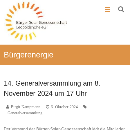
Zum
BSG-
Inhalt
springen
Leo
Bürger-
Solar-
Genossenschaft
Leopoldshöhe
Bürgerenergie
14. Generalversammlung am 8.
November 2024 um 17 Uhr
Birgit Kampmann
6. Oktober 2024
Generalversammlung
Der Vorstand der Bürger-Solar-Genossenschaft lädt die Mitglieder