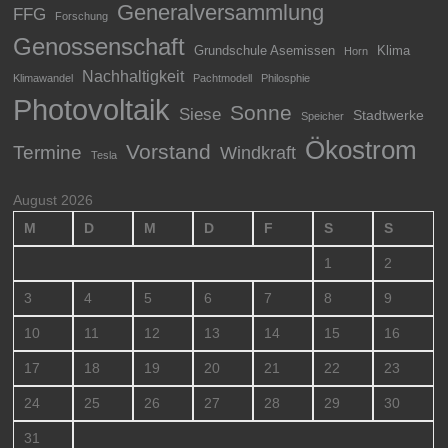
Generalversammlung
FFG
Forschung
Genossenschaft
Grundschule Asemissen
Klima
Horn
Nachhaltigkeit
Klimawandel
Pachtmodell
Philosphie
Photovoltaik
Sonne
Siese
Stadtwerke
Speicher
Ökostrom
Vorstand
Termine
Windkraft
Tesla
August 2026
M
D
M
D
F
S
S
1
2
3
4
5
6
7
8
9
10
11
12
13
14
15
16
17
18
19
20
21
22
23
24
25
26
27
28
29
30
31