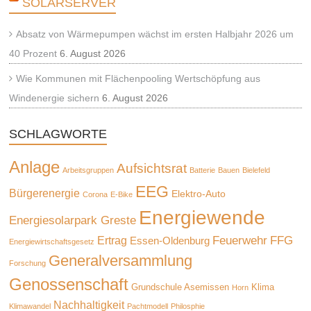
SOLARSERVER
Absatz von Wärmepumpen wächst im ersten Halbjahr 2026 um
40 Prozent
6. August 2026
Wie Kommunen mit Flächenpooling Wertschöpfung aus
Windenergie sichern
6. August 2026
SCHLAGWORTE
Anlage
Aufsichtsrat
Arbeitsgruppen
Batterie
Bauen
Bielefeld
EEG
Bürgerenergie
Elektro-Auto
Corona
E-Bike
Energiewende
Energiesolarpark Greste
Feuerwehr
FFG
Ertrag
Essen-Oldenburg
Energiewirtschaftsgesetz
Generalversammlung
Forschung
Genossenschaft
Grundschule Asemissen
Klima
Horn
Nachhaltigkeit
Klimawandel
Pachtmodell
Philosphie