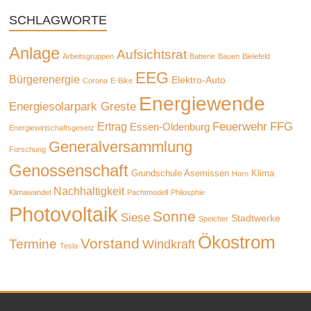
SCHLAGWORTE
Anlage
Aufsichtsrat
Arbeitsgruppen
Batterie
Bauen
Bielefeld
EEG
Bürgerenergie
Elektro-Auto
Corona
E-Bike
Energiewende
Energiesolarpark Greste
Feuerwehr
FFG
Ertrag
Essen-Oldenburg
Energiewirtschaftsgesetz
Generalversammlung
Forschung
Genossenschaft
Grundschule Asemissen
Klima
Horn
Nachhaltigkeit
Klimawandel
Pachtmodell
Philosphie
Photovoltaik
Sonne
Siese
Stadtwerke
Speicher
Ökostrom
Vorstand
Termine
Windkraft
Tesla