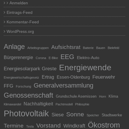
Anmelden
Eintrags-Feed
Kommentar-Feed
WordPress.org
Anlage
Aufsichtsrat
Arbeitsgruppen
Batterie
Bauen
Bielefeld
EEG
Bürgerenergie
Elektro-Auto
Corona
E-Bike
Energiewende
Energiesolarpark Greste
Feuerwehr
Ertrag
Essen-Oldenburg
Energiewirtschaftsgesetz
Generalversammlung
FFG
Forschung
Genossenschaft
Grundschule Asemissen
Klima
Horn
Nachhaltigkeit
Klimawandel
Pachtmodell
Philosphie
Photovoltaik
Sonne
Siese
Stadtwerke
Speicher
Ökostrom
Vorstand
Termine
Windkraft
Tesla