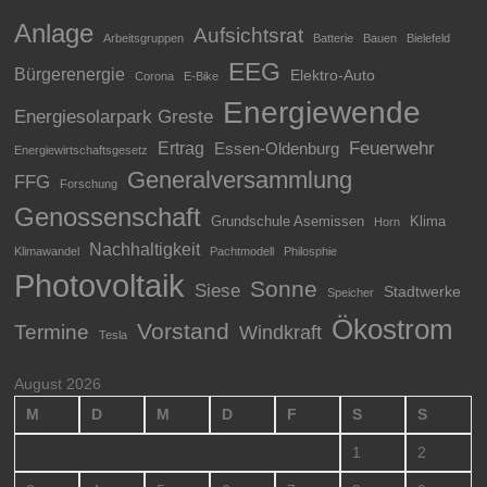
Anlage
Aufsichtsrat
Arbeitsgruppen
Batterie
Bauen
Bielefeld
EEG
Bürgerenergie
Elektro-Auto
Corona
E-Bike
Energiewende
Energiesolarpark Greste
Feuerwehr
Ertrag
Essen-Oldenburg
Energiewirtschaftsgesetz
Generalversammlung
FFG
Forschung
Genossenschaft
Grundschule Asemissen
Klima
Horn
Nachhaltigkeit
Klimawandel
Pachtmodell
Philosphie
Photovoltaik
Sonne
Siese
Stadtwerke
Speicher
Ökostrom
Vorstand
Termine
Windkraft
Tesla
August 2026
M
D
M
D
F
S
S
1
2