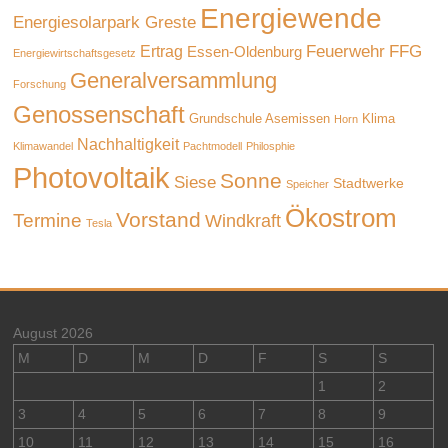
Energiewende
Energiesolarpark Greste
Feuerwehr
FFG
Ertrag
Essen-Oldenburg
Energiewirtschaftsgesetz
Generalversammlung
Forschung
Genossenschaft
Grundschule Asemissen
Klima
Horn
Nachhaltigkeit
Klimawandel
Pachtmodell
Philosphie
Photovoltaik
Sonne
Siese
Stadtwerke
Speicher
Ökostrom
Vorstand
Termine
Windkraft
Tesla
August 2026
M
D
M
D
F
S
S
1
2
3
4
5
6
7
8
9
10
11
12
13
14
15
16