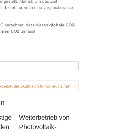
estellt. Klar ist: Um das Ziel
, bleibt nur noch eine vergleichsweise
PCC berechnet, dass dieses
globale CO2-
onnen CO2
umfasst.
Leitstudie „Aufbruch Klimaneutralität“
→
en
tige
Weiterbetrieb von
den
Photovoltaik-