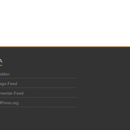
A
elden
rags-Feed
mentar-Feed
Press.org