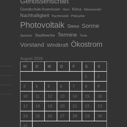
Genossenschaft
Grundschule Asemissen
Klima
Horn
Klimawandel
Nachhaltigkeit
Pachtmodell
Philosphie
Photovoltaik
Sonne
Siese
Termine
Stadtwerke
Speicher
Tesla
Ökostrom
Vorstand
Windkraft
August 2026
M
D
M
D
F
S
S
1
2
3
4
5
6
7
8
9
10
11
12
13
14
15
16
17
18
19
20
21
22
23
24
25
26
27
28
29
30
31