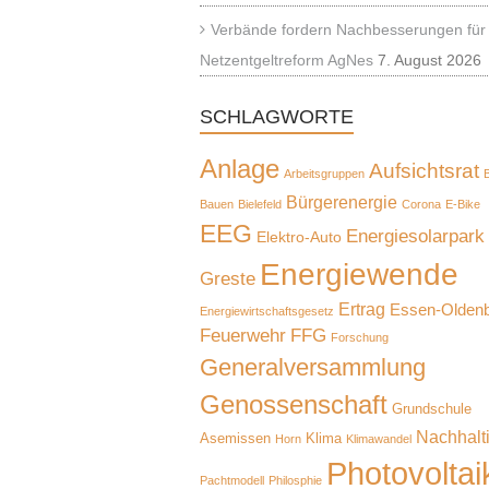
Verbände fordern Nachbesserungen für
Netzentgeltreform AgNes
7. August 2026
SCHLAGWORTE
Anlage
Aufsichtsrat
Arbeitsgruppen
B
Bürgerenergie
Bauen
Bielefeld
Corona
E-Bike
EEG
Energiesolarpark
Elektro-Auto
Energiewende
Greste
Ertrag
Essen-Olden
Energiewirtschaftsgesetz
Feuerwehr
FFG
Forschung
Generalversammlung
Genossenschaft
Grundschule
Nachhalti
Asemissen
Klima
Horn
Klimawandel
Photovoltai
Pachtmodell
Philosphie