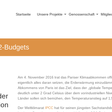
Startseite
Unsere Projekte
Genossenschaft
Mitgli
2-Budgets
Am 4. November 2016 trat das Pariser Klimaabkommen offizie
eigentlich alles daran setzen, die Erderwärmung einzudäm
Abkommens von Paris ist das Ziel, dass der „globale Tempe
deutlich unter 2 Grad Celsius über dem vorindustriellen Niv
der
Länder sollen sich bemühen, den Temperaturanstieg auf 1,
ion
Der Weltklimarat
IPCC
hat für seinen jüngsten Sachstandsb