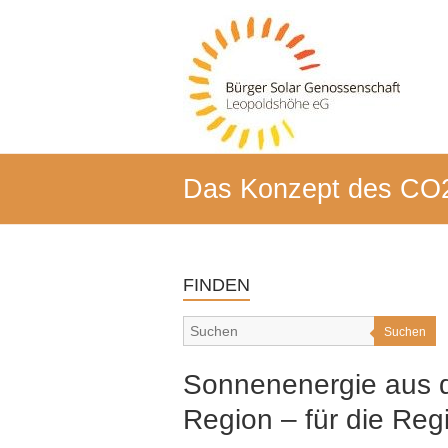
Zum
Inhalt
BSG-
springen
Leo
Bürger-
Solar-
Genossenschaft
Leopoldshöhe
Das Konzept des CO
FINDEN
Suchen
Sonnenenergie aus 
Region – für die Reg