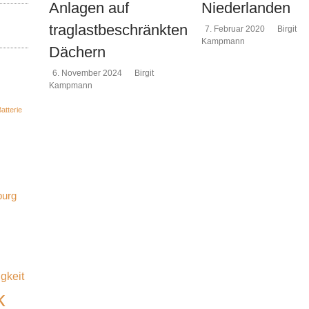
Anlagen auf
Niederlanden
traglastbeschränkten
7. Februar 2020
Birgit
Kampmann
Dächern
6. November 2024
Birgit
Kampmann
atterie
burg
gkeit
k