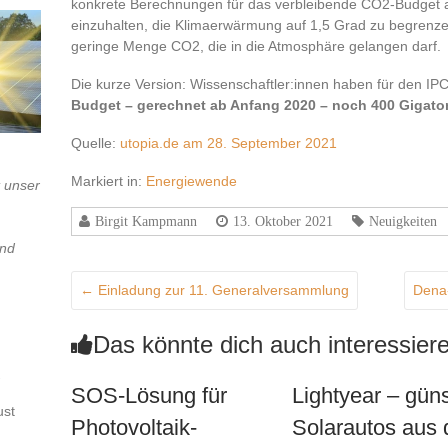
konkrete Berechnungen für das verbleibende CO2-Budget ang
einzuhalten, die Klimaerwärmung auf 1,5 Grad zu begrenzen
geringe Menge CO2, die in die Atmosphäre gelangen darf.
Die kurze Version: Wissenschaftler:innen haben für den I
Budget – gerechnet ab Anfang 2020 – noch 400 Gigat
Quelle:
utopia.de am 28. September 2021
Markiert in:
Energiewende
t unser
Birgit Kampmann
13. Oktober 2021
Neuigkeiten
und
←
Einladung zur 11. Generalversammlung
Dena-
Das könnte dich auch interessier
SOS-Lösung für
Lightyear – güns
ust
Photovoltaik-
Solarautos aus 