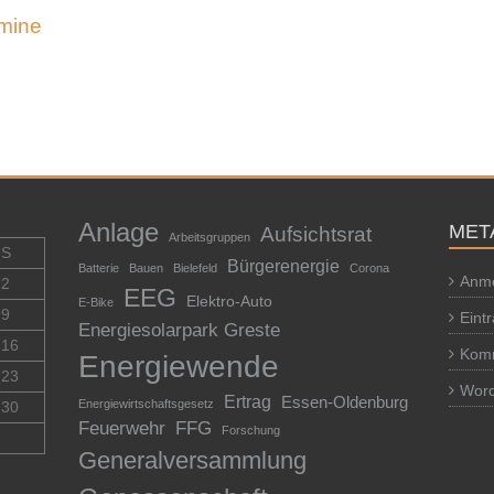
mine
Anlage
MET
Aufsichtsrat
Arbeitsgruppen
S
Bürgerenergie
Batterie
Bauen
Bielefeld
Corona
Anm
2
EEG
Elektro-Auto
E-Bike
9
Eint
Energiesolarpark Greste
16
Kom
Energiewende
23
Word
Ertrag
Essen-Oldenburg
Energiewirtschaftsgesetz
30
Feuerwehr
FFG
Forschung
Generalversammlung