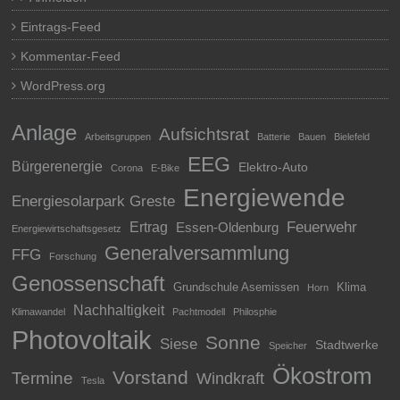
Eintrags-Feed
Kommentar-Feed
WordPress.org
Anlage
Aufsichtsrat
Arbeitsgruppen
Batterie
Bauen
Bielefeld
EEG
Bürgerenergie
Elektro-Auto
Corona
E-Bike
Energiewende
Energiesolarpark Greste
Feuerwehr
Ertrag
Essen-Oldenburg
Energiewirtschaftsgesetz
Generalversammlung
FFG
Forschung
Genossenschaft
Grundschule Asemissen
Klima
Horn
Nachhaltigkeit
Klimawandel
Pachtmodell
Philosphie
Photovoltaik
Sonne
Siese
Stadtwerke
Speicher
Ökostrom
Vorstand
Termine
Windkraft
Tesla