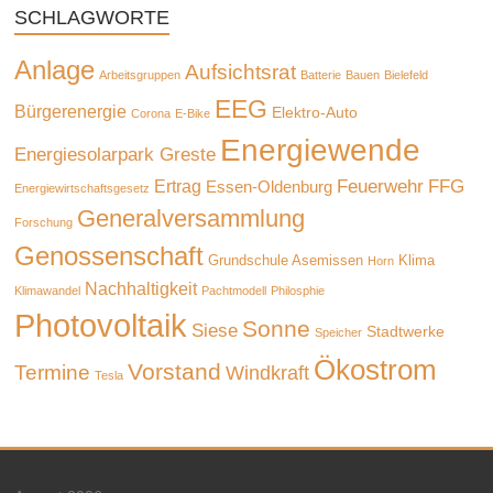
SCHLAGWORTE
Anlage
Aufsichtsrat
Arbeitsgruppen
Batterie
Bauen
Bielefeld
EEG
Bürgerenergie
Elektro-Auto
Corona
E-Bike
Energiewende
Energiesolarpark Greste
Feuerwehr
FFG
Ertrag
Essen-Oldenburg
Energiewirtschaftsgesetz
Generalversammlung
Forschung
Genossenschaft
Grundschule Asemissen
Klima
Horn
Nachhaltigkeit
Klimawandel
Pachtmodell
Philosphie
Photovoltaik
Sonne
Siese
Stadtwerke
Speicher
Ökostrom
Vorstand
Termine
Windkraft
Tesla