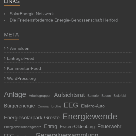
LINKS
SolarEnergie Netzwerk
Die Friedensfördernde Energie-Genossenschaft Herford
META
Anmelden
Eintrags-Feed
Kommentar-Feed
WordPress.org
Anlage
Aufsichtsrat
Arbeitsgruppen
Batterie
Bauen
Bielefeld
EEG
Bürgerenergie
Elektro-Auto
Corona
E-Bike
Energiewende
Energiesolarpark Greste
Feuerwehr
Ertrag
Essen-Oldenburg
Energiewirtschaftsgesetz
Generalversammlung
FFG