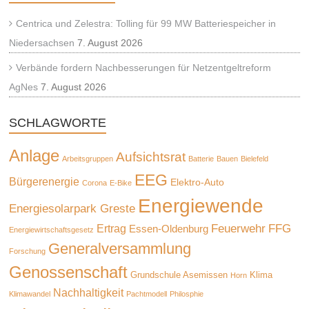
Centrica und Zelestra: Tolling für 99 MW Batteriespeicher in
Niedersachsen
7. August 2026
Verbände fordern Nachbesserungen für Netzentgeltreform
AgNes
7. August 2026
SCHLAGWORTE
Anlage
Aufsichtsrat
Arbeitsgruppen
Batterie
Bauen
Bielefeld
EEG
Bürgerenergie
Elektro-Auto
Corona
E-Bike
Energiewende
Energiesolarpark Greste
Feuerwehr
FFG
Ertrag
Essen-Oldenburg
Energiewirtschaftsgesetz
Generalversammlung
Forschung
Genossenschaft
Grundschule Asemissen
Klima
Horn
Nachhaltigkeit
Klimawandel
Pachtmodell
Philosphie