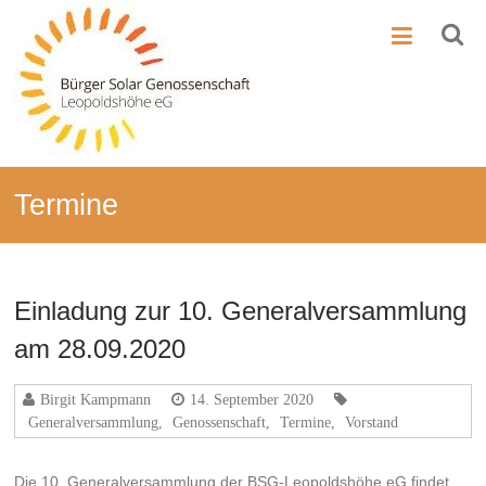
Zum
BSG-
Inhalt
springen
Leo
Bürger-
Solar-
Genossenschaft
Leopoldshöhe
Termine
Einladung zur 10. Generalversammlung
am 28.09.2020
Birgit Kampmann
14. September 2020
Generalversammlung
,
Genossenschaft
,
Termine
,
Vorstand
Die 10. Generalversammlung der BSG-Leopoldshöhe eG findet