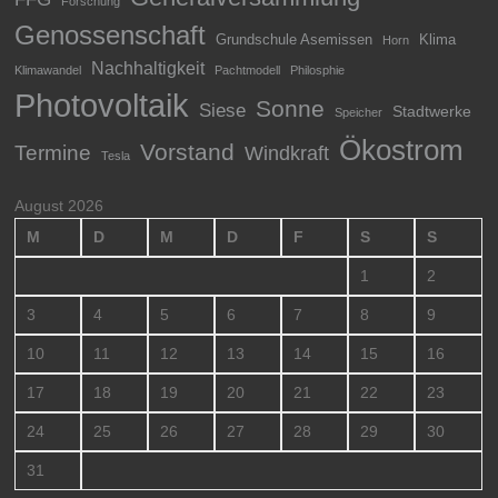
Forschung
Genossenschaft
Grundschule Asemissen
Klima
Horn
Nachhaltigkeit
Klimawandel
Pachtmodell
Philosphie
Photovoltaik
Sonne
Siese
Stadtwerke
Speicher
Ökostrom
Vorstand
Termine
Windkraft
Tesla
August 2026
M
D
M
D
F
S
S
1
2
3
4
5
6
7
8
9
10
11
12
13
14
15
16
17
18
19
20
21
22
23
24
25
26
27
28
29
30
31