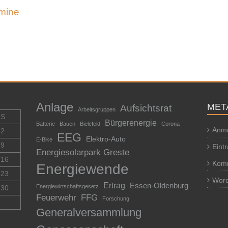
mine
Anlage
MET
Aufsichtsrat
Arbeitsgruppen
S
Bürgerenergie
Batterie
Bauen
Bielefeld
Corona
Anm
2
EEG
Elektro-Auto
E-Bike
9
Eint
Energiesolarpark Greste
16
Kom
Energiewende
23
Word
Ertrag
Essen-Oldenburg
Energiewirtschaftsgesetz
30
Feuerwehr
FFG
Forschung
Generalversammlung