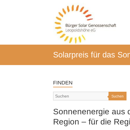
Zum
Inhalt
BSG-
springen
Leo
Bürger-
Solar-
Genossenschaft
Leopoldshöhe
Solarpreis für das S
FINDEN
Suchen
Sonnenenergie aus 
Region – für die Reg