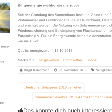
Bürgerenergie wichtig wie nie zuvor
Seit der Gründung des Sonnenhaus-Institut e.V sind rund 2
Wohnhäuser und Funktionsgebäude in Deutschland, Österrei
und errichtet worden. Die Nutzung von Solarenergie sei glo
Friedenssicherung und Bekämpfung von Fluchtursachen, so
Eurosolar e.V. Für die Energiewende seien die dezentralen
wie nie zuvor.
t unser
Quelle: energiezukunft 18.10.2016
Markiert in:
Energiewende
Photovoltaik
Sonne
und
Birgit Kampmann
12. November 2016
Neuigkeite
←
Deutscher Solarpreis 2016 verliehen
Primärenergieverbrauch: 1,4 Prozent mehr Ern
ust
Das könnte dich auch interessier