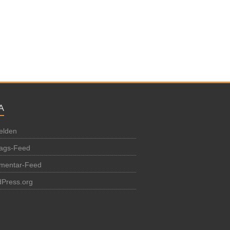
A
elden
rags-Feed
mentar-Feed
Press.org