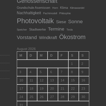
Genossenschaft
Grundschule Asemissen
Klima
Horn
Klimawandel
Nachhaltigkeit
Pachtmodell
Philosphie
Photovoltaik
Sonne
Siese
Termine
Stadtwerke
Speicher
Tesla
Ökostrom
Vorstand
Windkraft
August 2026
M
D
M
D
F
S
S
1
2
3
4
5
6
7
8
9
10
11
12
13
14
15
16
17
18
19
20
21
22
23
24
25
26
27
28
29
30
31