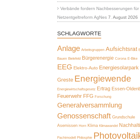
Verbände fordern Nachbesserungen für
Netzentgeltreform AgNes
7. August 2026
SCHLAGWORTE
Anlage
Aufsichtsrat
Arbeitsgruppen
B
Bürgerenergie
Bauen
Bielefeld
Corona
E-Bike
EEG
Energiesolarpark
Elektro-Auto
Energiewende
Greste
Ertrag
Essen-Olden
Energiewirtschaftsgesetz
Feuerwehr
FFG
Forschung
Generalversammlung
Genossenschaft
Grundschule
Nachhalti
Asemissen
Klima
Horn
Klimawandel
Photovoltai
Pachtmodell
Philosphie