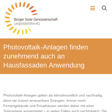
Zum
BSG-
Inhalt
springen
Leo
Bürger-
Solar-
Genossenschaft
Leopoldshöhe
Photovoltaik-Anlagen finden
zunehmend auch an
Hausfassaden Anwendung
Photovoltaik-Anlagen gelten als klimafreundlich und nachhaltig,
denn sie nutzen erneuerbare Energien. Immer mehr
Firmengebäude und Privathäuser werden daher mit einer
Solaranlage ausgestattet – in vielen Fällen auch nachträglich. Die