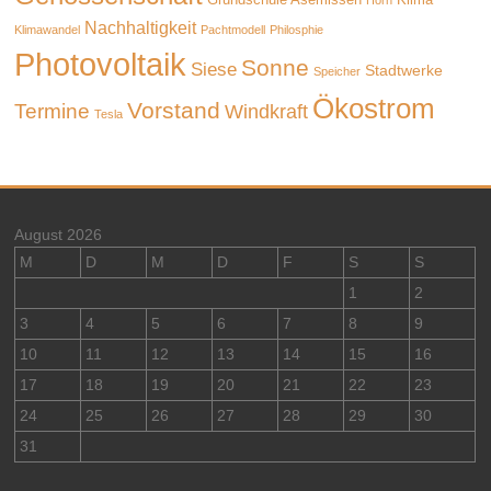
Nachhaltigkeit
Klimawandel
Pachtmodell
Philosphie
Photovoltaik
Sonne
Siese
Stadtwerke
Speicher
Ökostrom
Vorstand
Termine
Windkraft
Tesla
August 2026
M
D
M
D
F
S
S
1
2
3
4
5
6
7
8
9
10
11
12
13
14
15
16
17
18
19
20
21
22
23
24
25
26
27
28
29
30
31