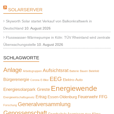
SOLARSERVER
Skyworth Solar startet Verkauf von Balkonkraftwerk in
Deutschland
10. August 2026
Flusswasser-Wärmepumpe in Köln: TÜV Rheinland wird zentrale
Überwachungsstelle
10. August 2026
SCHLAGWORTE
Anlage
Aufsichtsrat
Arbeitsgruppen
Batterie
Bauen
Bielefeld
EEG
Bürgerenergie
Elektro-Auto
Corona
E-Bike
Energiewende
Energiesolarpark Greste
Feuerwehr
FFG
Ertrag
Essen-Oldenburg
Energiewirtschaftsgesetz
Generalversammlung
Forschung
Genossenschaft
Grundschule Asemissen
Klima
Horn