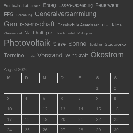
Feuerwehr
Ertrag
Essen-Oldenburg
Energiewirtschaftsgesetz
Generalversammlung
FFG
Forschung
Genossenschaft
Grundschule Asemissen
Klima
Horn
Nachhaltigkeit
Klimawandel
Pachtmodell
Philosphie
Photovoltaik
Sonne
Siese
Stadtwerke
Speicher
Ökostrom
Vorstand
Termine
Windkraft
Tesla
August 2026
M
D
M
D
F
S
S
1
2
3
4
5
6
7
8
9
10
11
12
13
14
15
16
17
18
19
20
21
22
23
24
25
26
27
28
29
30