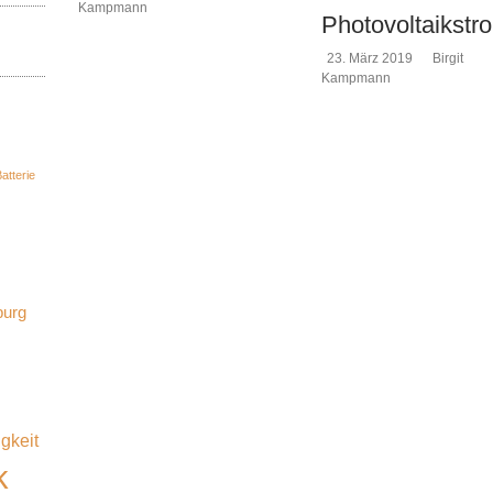
Kampmann
Photovoltaikstr
23. März 2019
Birgit
Kampmann
atterie
burg
gkeit
k