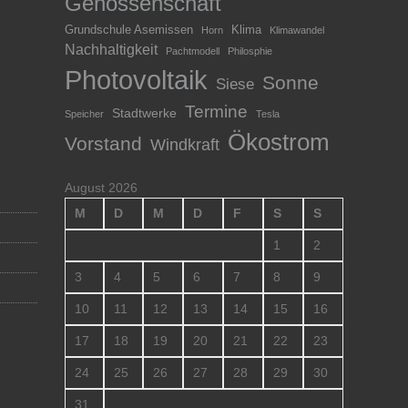
Genossenschaft
Grundschule Asemissen
Klima
Horn
Klimawandel
Nachhaltigkeit
Pachtmodell
Philosphie
Photovoltaik
Sonne
Siese
Termine
Stadtwerke
Speicher
Tesla
Ökostrom
Vorstand
Windkraft
August 2026
M
D
M
D
F
S
S
1
2
3
4
5
6
7
8
9
10
11
12
13
14
15
16
17
18
19
20
21
22
23
24
25
26
27
28
29
30
31