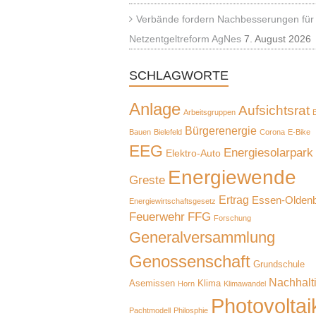
Verbände fordern Nachbesserungen für
Netzentgeltreform AgNes
7. August 2026
SCHLAGWORTE
Anlage
Aufsichtsrat
Arbeitsgruppen
B
Bürgerenergie
Bauen
Bielefeld
Corona
E-Bike
EEG
Energiesolarpark
Elektro-Auto
Energiewende
Greste
Ertrag
Essen-Olden
Energiewirtschaftsgesetz
Feuerwehr
FFG
Forschung
Generalversammlung
Genossenschaft
Grundschule
Nachhalti
Asemissen
Klima
Horn
Klimawandel
Photovoltai
Pachtmodell
Philosphie