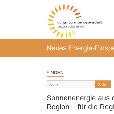
Zum
Inhalt
BSG-
springen
Leo
Bürger-
Solar-
Genossenschaft
Leopoldshöhe
Neues Energie-Einspe
FINDEN
Suchen
Sonnenenergie aus 
Region – für die Reg