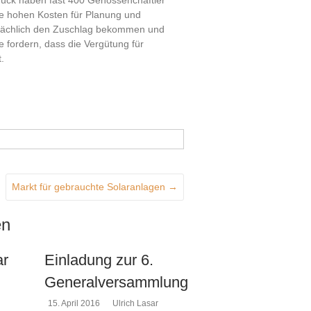
brück haben fast 400 Genossenchaftler
ie hohen Kosten für Planung und
tsächlich den Zuschlag bekommen und
e fordern, dass die Vergütung für
.
Markt für gebrauchte Solaranlagen
→
en
ar
Einladung zur 6.
Generalversammlung
15. April 2016
Ulrich Lasar