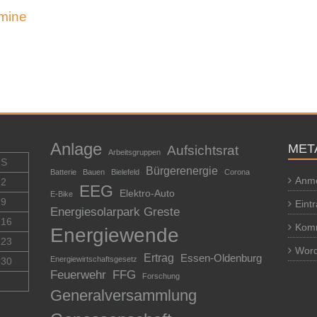
mine
Anlage
MET
Aufsichtsrat
Arbeitsgruppen
S
Bürgerenergie
Batterie
Bauen
Bielefeld
Corona
Anm
2
EEG
Elektro-Auto
E-Bike
9
Eint
Energiesolarpark Greste
16
Kom
Energiewende
23
Word
Ertrag
Essen-Oldenburg
Energiewirtschaftsgesetz
30
Feuerwehr
FFG
Forschung
Generalversammlung