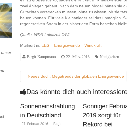
ein zu großes Risiko, sagen die Kritiker. In Rheda-Wieden
zwei Anlagen gebaut. Nach dem neuen Modell hätten sie d
Gutachten vorstrecken müssen, ohne zu wissen, ob sie ta
bauen können. Für viele Kleinanleger sei das unmöglich. Si
regenerativen Strom in der bisherigen Form bestehen bleibt
Quelle: WDR Lokalzeit OWL
Markiert in:
EEG
Energiewende
Windkraft
t unser
Birgit Kampmann
22. März 2016
Neuigkeiten
und
←
Neues Buch: Megatrends der globalen Energiewende
Das könnte dich auch interessier
Sonneneinstrahlung
Sonniger Febru
in Deutschland
2019 sorgt für
ust
Rekord bei
27. Februar 2016
Birgit