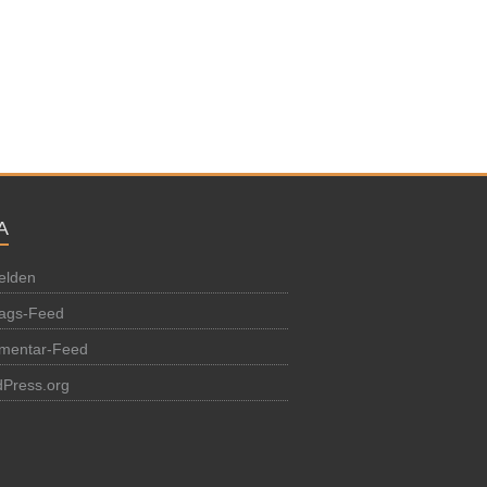
A
elden
rags-Feed
mentar-Feed
Press.org