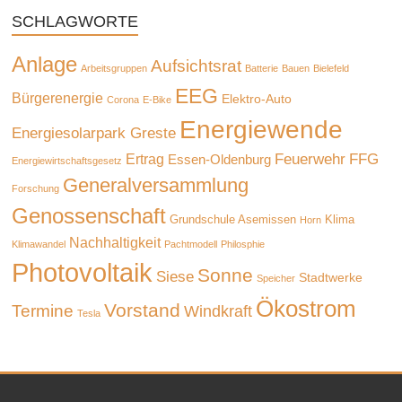
SCHLAGWORTE
Anlage
Aufsichtsrat
Arbeitsgruppen
Batterie
Bauen
Bielefeld
EEG
Bürgerenergie
Elektro-Auto
Corona
E-Bike
Energiewende
Energiesolarpark Greste
Feuerwehr
FFG
Ertrag
Essen-Oldenburg
Energiewirtschaftsgesetz
Generalversammlung
Forschung
Genossenschaft
Grundschule Asemissen
Klima
Horn
Nachhaltigkeit
Klimawandel
Pachtmodell
Philosphie
Photovoltaik
Sonne
Siese
Stadtwerke
Speicher
Ökostrom
Vorstand
Termine
Windkraft
Tesla