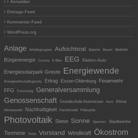
Anmelden
Eintrags-Feed
Kommentar-Feed
WordPress.org
Anlage
Aufsichtsrat
Arbeitsgruppen
Batterie
Bauen
Bielefeld
EEG
Bürgerenergie
Elektro-Auto
Corona
E-Bike
Energiewende
Energiesolarpark Greste
Feuerwehr
Ertrag
Essen-Oldenburg
Energiewirtschaftsgesetz
Generalversammlung
FFG
Forschung
Genossenschaft
Grundschule Asemissen
Klima
Horn
Nachhaltigkeit
Klimawandel
Pachtmodell
Philosphie
Photovoltaik
Sonne
Siese
Stadtwerke
Speicher
Ökostrom
Vorstand
Termine
Windkraft
Tesla