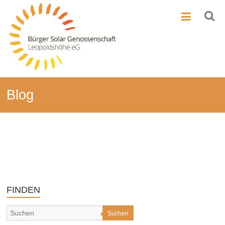
Zum
BSG-
Inhalt
springen
Leo
Bürger-
Solar-
Genossenschaft
Leopoldshöhe
Blog
FINDEN
Suchen