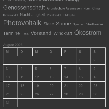
Genossenschaft
Grundschule Asemissen
Klima
Horn
Nachhaltigkeit
Klimawandel
Pachtmodell
Philosphie
Photovoltaik
Sonne
Siese
Stadtwerke
Speicher
Ökostrom
Vorstand
Termine
Windkraft
Tesla
August 2026
M
D
M
D
F
S
S
1
2
3
4
5
6
7
8
9
10
11
12
13
14
15
16
17
18
19
20
21
22
23
24
25
26
27
28
29
30
31