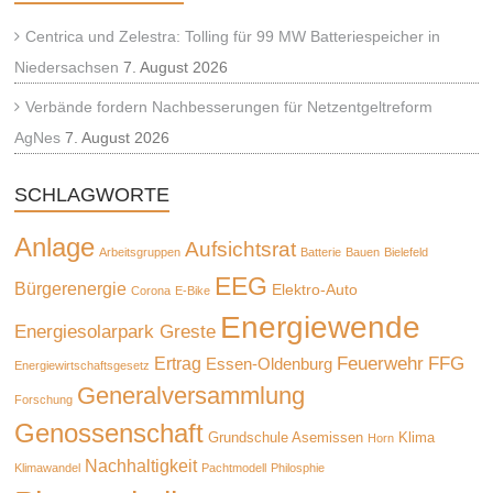
Centrica und Zelestra: Tolling für 99 MW Batteriespeicher in
Niedersachsen
7. August 2026
Verbände fordern Nachbesserungen für Netzentgeltreform
AgNes
7. August 2026
SCHLAGWORTE
Anlage
Aufsichtsrat
Arbeitsgruppen
Batterie
Bauen
Bielefeld
EEG
Bürgerenergie
Elektro-Auto
Corona
E-Bike
Energiewende
Energiesolarpark Greste
Feuerwehr
FFG
Ertrag
Essen-Oldenburg
Energiewirtschaftsgesetz
Generalversammlung
Forschung
Genossenschaft
Grundschule Asemissen
Klima
Horn
Nachhaltigkeit
Klimawandel
Pachtmodell
Philosphie