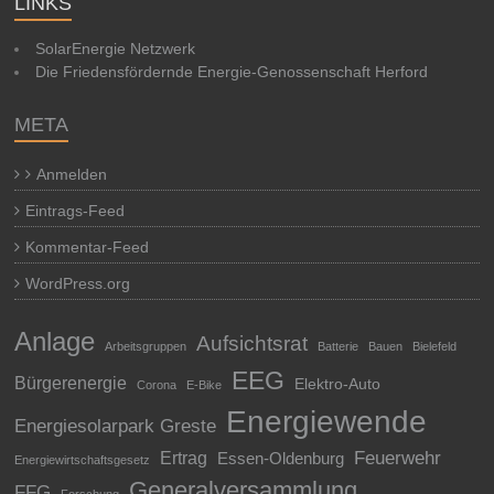
LINKS
SolarEnergie Netzwerk
Die Friedensfördernde Energie-Genossenschaft Herford
META
Anmelden
Eintrags-Feed
Kommentar-Feed
WordPress.org
Anlage
Aufsichtsrat
Arbeitsgruppen
Batterie
Bauen
Bielefeld
EEG
Bürgerenergie
Elektro-Auto
Corona
E-Bike
Energiewende
Energiesolarpark Greste
Feuerwehr
Ertrag
Essen-Oldenburg
Energiewirtschaftsgesetz
Generalversammlung
FFG
Forschung